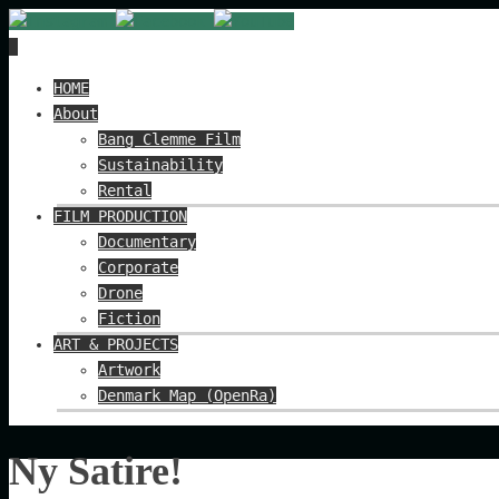
Spring
HOME
til
About
indhold
Bang Clemme Film
Sustainability
Rental
FILM PRODUCTION
Documentary
Corporate
Drone
Fiction
ART & PROJECTS
Artwork
Denmark Map (OpenRa)
Ny Satire!