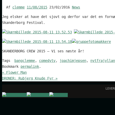
Af
clemme
11/08/2015
23/02/2016
News
Jeg elsker at have det sjovt og derfor var det en fornø
Skanderborg Festival.
SKANDERBORG CREW 2015 – Vi ses næste år!
Tags
bangclemme
,
comedytv
,
joachimjepsen
,
nytfrajyllan
Bookmark
permalink
.
«
Flower Man
DRONER: Rubjerg Knude Fyr
»
LEVE