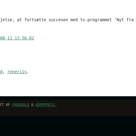
jelse, at fortsætte succesen med tv-programmet ‘Nyt fra 
d
,
reneriis
.
RET AF
PARABOLA
&
WORDPRESS.