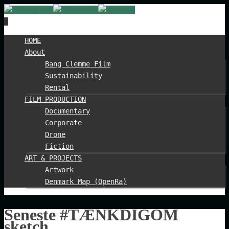
Spring
HOME
til
About
indhold
Bang Clemme Film
Sustainability
Rental
FILM PRODUCTION
Documentary
Corporate
Drone
Fiction
ART & PROJECTS
Artwork
Denmark Map (OpenRa)
Seneste #TÆNKDIGOM
sketch