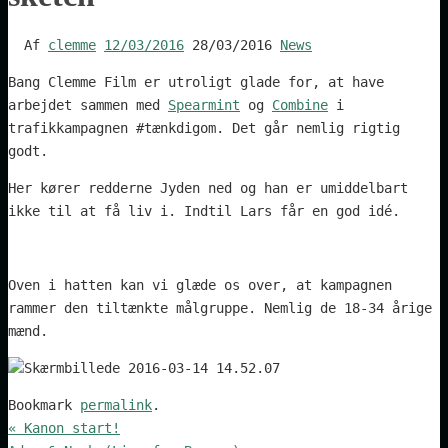
Af
clemme
12/03/2016
28/03/2016
News
Bang Clemme Film er utroligt glade for, at have
arbejdet sammen med
Spearmint
og
Combine
i
trafikkampagnen #tænkdigom. Det går nemlig rigtig
godt.
Her kører redderne Jyden ned og han er umiddelbart
ikke til at få liv i. Indtil Lars får en god idé.
Oven i hatten kan vi glæde os over, at kampagnen
rammer den tiltænkte målgruppe. Nemlig de 18-34 årige
mænd.
Bookmark
permalink
.
«
Kanon start!