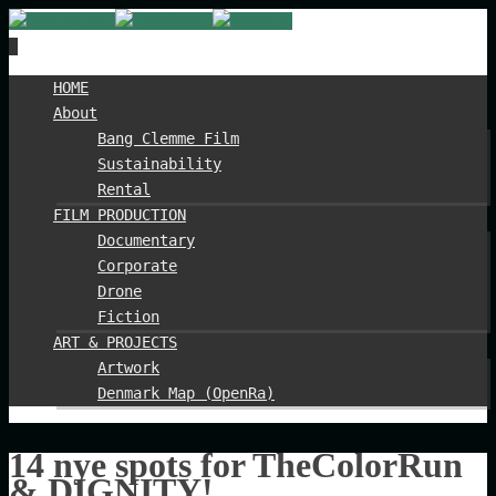
Spring
HOME
til
About
indhold
Bang Clemme Film
Sustainability
Rental
FILM PRODUCTION
Documentary
Corporate
Drone
Fiction
ART & PROJECTS
Artwork
Denmark Map (OpenRa)
14 nye spots for TheColorRun
& DIGNITY!