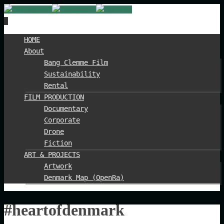
Spring
HOME
til
About
indhold
Bang Clemme Film
Sustainability
Rental
FILM PRODUCTION
Documentary
Corporate
Drone
Fiction
ART & PROJECTS
Artwork
Denmark Map (OpenRa)
#heartofdenmark